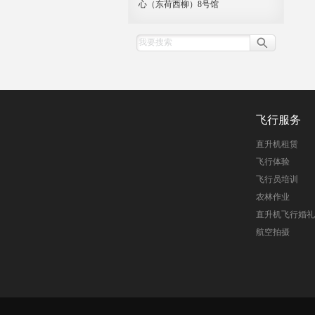
心（东荷西柳）8号馆
飞行服务
直升机租赁
飞行体验
飞行员培训
农林作业
直升机飞行婚礼
航空拍摄