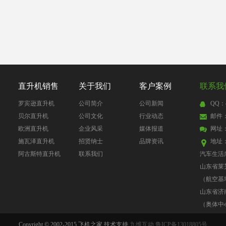
直升机销售
关于我们
客户案例
联系我
罗宾逊直升机
公司简介
公司新闻
QQ：4
贝尔直升机
公司文化
行业动态
邮件：4
欧洲直升机
企业风采
媒体报道
网址
施瓦泽直升机
招贤纳士
品牌资讯
地址
阿古斯特直升机
联系我们
汽车生活
山东省莱
（航空基
山东省济
（奥体中
Copyright © 2002-2015 飞机之家 技术支持
九维互动
鲁ICP备13018805号