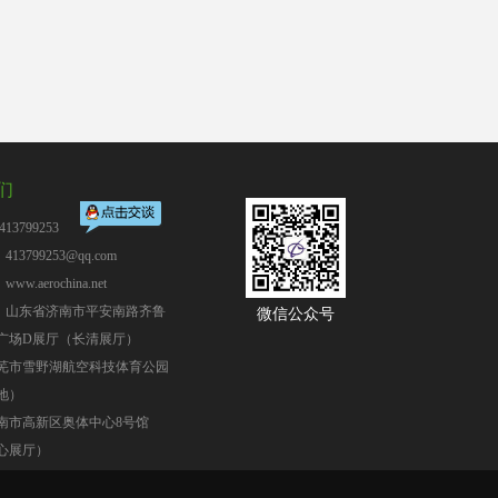
们
13799253
13799253@qq.com
：
www.aerochina.net
：山东省济南市平安南路齐鲁
微信公众号
广场D展厅（长清展厅）
芜市雪野湖航空科技体育公园
地）
南市高新区奥体中心8号馆
心展厅）