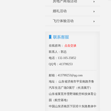
房地产商场活动
婚礼活动
飞行体验活动
在线咨询：
点击交谈
联系人：郭总
电话：132-105-35852
QQ号：413799253
邮箱：413799253@qq.com
地址： 山东省济南市平安南路齐鲁
汽车生活广场D展厅（长清展厅）
山东省莱芜市雪野湖航空科技体育公
园（航空基地）
中国山东济南历下区经十东路奥体中