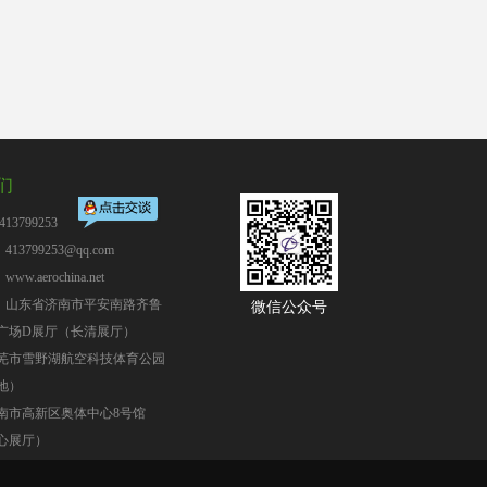
们
13799253
13799253@qq.com
：
www.aerochina.net
：山东省济南市平安南路齐鲁
微信公众号
广场D展厅（长清展厅）
芜市雪野湖航空科技体育公园
地）
南市高新区奥体中心8号馆
心展厅）