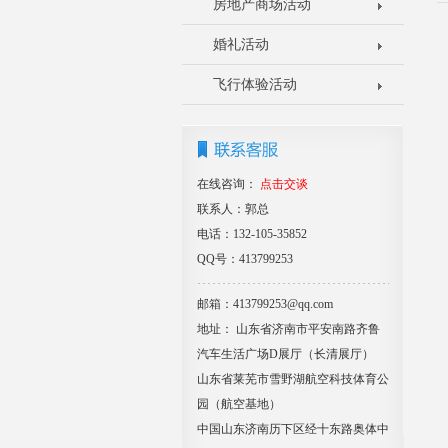
房地产商场活动
婚礼活动
飞行体验活动
在线咨询：
点击交谈
联系人：郭总
电话：132-105-35852
QQ号：413799253
邮箱：413799253@qq.com
地址： 山东省济南市平安南路齐鲁
汽车生活广场D展厅（长清展厅）
山东省莱芜市雪野湖航空科技体育公
园（航空基地）
中国山东济南历下区经十东路奥体中