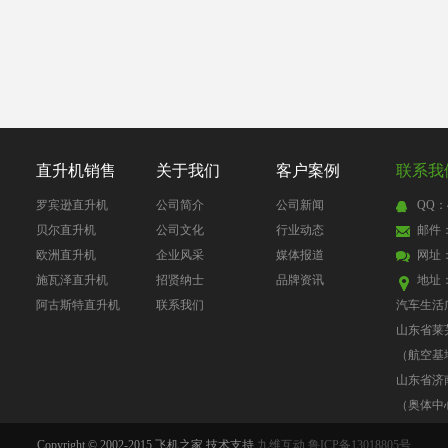
直升机销售
关于我们
客户案例
联系我
罗宾逊直升机
公司简介
公司新闻
QQ：4
贝尔直升机
公司文化
行业动态
邮件：4
欧洲直升机
企业风采
媒体报道
网址
施瓦泽直升机
招贤纳士
品牌资讯
地址
阿古斯特直升机
联系我们
汽车生活
山东省莱
（航空基
山东省济
（奥体中
Copyright © 2002-2015 飞机之家 技术支持
九维互动
鲁ICP备13018805号