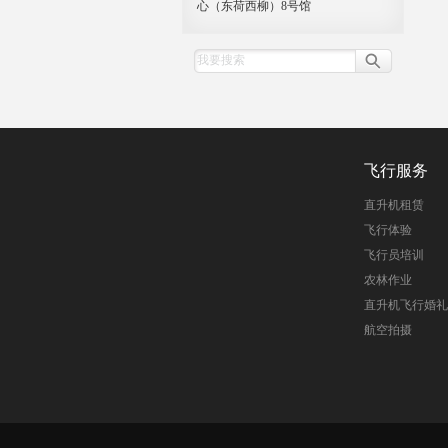
心（东荷西柳）8号馆
飞行服务
直升机租赁
飞行体验
飞行员培训
农林作业
直升机飞行婚礼
航空拍摄