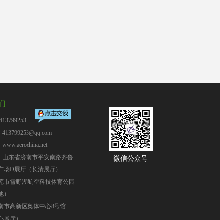
们
13799253
13799253@qq.com
：
www.aerochina.net
：山东省济南市平安南路齐鲁
微信公众号
广场D展厅（长清展厅）
芜市雪野湖航空科技体育公园
地）
南市高新区奥体中心8号馆
心展厅）