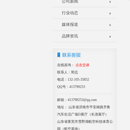
公司新闻
行业动态
媒体报道
品牌资讯
在线咨询：
点击交谈
联系人：郭总
电话：132-105-35852
QQ号：413799253
邮箱：413799253@qq.com
地址： 山东省济南市平安南路齐鲁
汽车生活广场D展厅（长清展厅）
山东省莱芜市雪野湖航空科技体育公
园（航空基地）