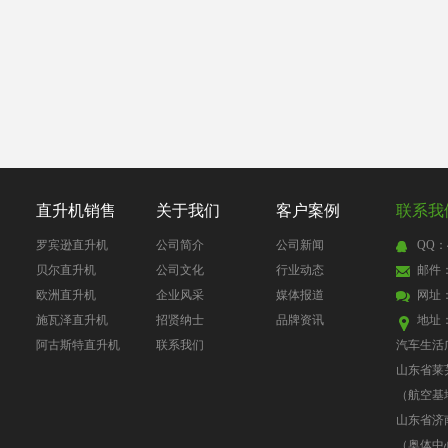
直升机销售
关于我们
客户案例
联系我
罗宾逊直升机
公司简介
公司新闻
QQ：4
贝尔直升机
公司文化
行业动态
邮件：4
欧洲直升机
企业风采
媒体报道
网址
施瓦泽直升机
招贤纳士
品牌资讯
地址
阿古斯特直升机
联系我们
汽车生活
山东省莱
（航空基
山东省济
（奥体中