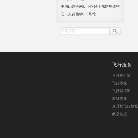
中国山东济南历下区经十东路奥体中
心（东荷西柳）8号馆
飞行服务
直升机租赁
飞行体验
飞行员培训
农林作业
直升机飞行婚礼
航空拍摄